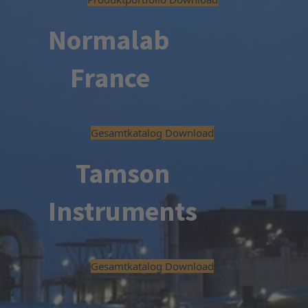
Normalab
France
Gesamtkatalog Download
Tamson
Instruments
Gesamtkatalog Download