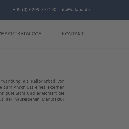
+49-(0)-6209-797100
info@g-labo.de
GESAMTKATALOGE
KONTAKT
Verwendung als Kalibrierbad von
e zum Anschluss eines externen
ehr gute Sicht und erleichtert die
aus der hauseigenen Manufaktur