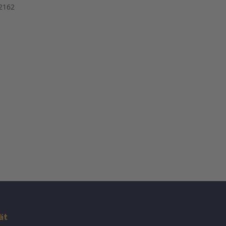
2162
ät