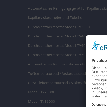
Automatisches Reinigungsgerät für Kapillarvis
Kapillarviskosimeter und Zubehör
Durchsichtthermostat Modell TV2000
Durchsichtthermostat Modell TV4000
Durchsichtthermostat Modell TV4000DC
Durchsichtthermostat Modell TV7000DC
Automatisches Kapillarviskosimeter Modell TV
Tieftemperaturbad / Viskositätsbad Modell TV1
Ultra-Tieftemperaturbad / Viskositätsbad Model
Modell TV7000LT
Modell TV16000