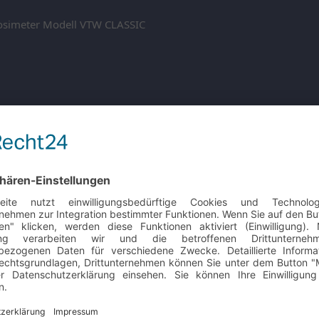
kosimeter Modell VTW CLASSIC
4000AKV EASY
2LT
l TV12LT Bereich -80°C bis 20°C