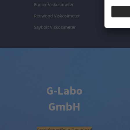
Engler Viskosimeter
Redwood Viskosimeter
Saybolt Viskosimeter
G-Labo
GmbH
Produktportfolio Download