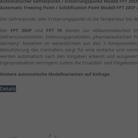
Automatischer Gefrierpunkt / Erstarrungspunkt Modell FPT 20S
Automatic Freezing Point / Solidification Point Modell FPT 20SP
Der Gefrierpunkt, oder Erstarrungspunkt ist die Temperatur bei d
Der
FPT 20SP
und
FPT 70
dienen zur vollautomatischen Erm
Gefrierschutzmitteln, Enteisungsprodukten, pharmazeutischen Pr
Germany“ bestehen im wesentlichem aus den 3 Komponenten: K
Menüführung des Controllers sorgt für eine einfache und norm
werden automatisch nach den Vorgaben erkannt und ausgewertet
Eigenproduktion verringern zudem die Ersatzteil- und Folgekosten
Weitere automatische Modellvarianten auf Anfrage.
Details