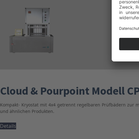
Cloud & Pourpoint Modell CP
Kompakt- Kryostat mit 4x4 getrennt regelbaren Prüfbädern zur 
und ähnlichen Produkten.
Details