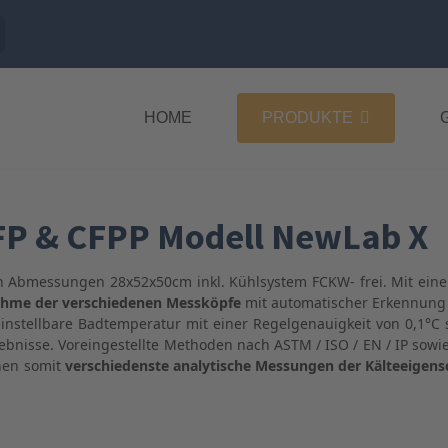
HOME
PRODUKTE
/ FP & CFPP Modell NewLab X
en Abmessungen 28x52x50cm inkl. Kühlsystem FCKW- frei. Mit ein
hme der verschiedenen Messköpfe
mit automatischer Erkennun
einstellbare Badtemperatur mit einer Regelgenauigkeit von 0,1°C 
nisse. Voreingestellte Methoden nach ASTM / ISO / EN / IP sowie
nen somit
verschiedenste analytische Messungen der Kälteeigen