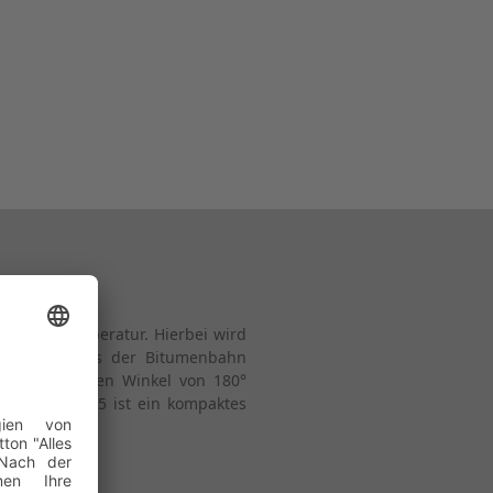
driger Temperatur. Hierbei wird
 wird. Die aus der Bitumenbahn
seite um einen Winkel von 180°
ht. Der CBT 5 ist ein kompaktes