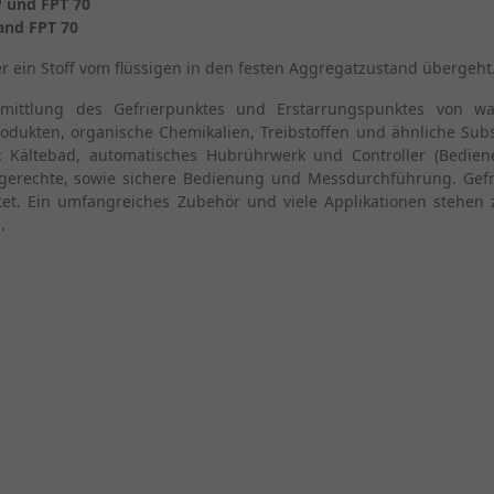
P und FPT 70
 and FPT 70
er ein Stoff vom flüssigen in den festen Aggregatzustand übergeht
ittlung des Gefrierpunktes und Erstarrungspunktes von wass
odukten, organische Chemikalien, Treibstoffen und ähnliche Sub
ältebad, automatisches Hubrührwerk und Controller (Bediene
gerechte, sowie sichere Bedienung und Messdurchführung. Gefr
. Ein umfangreiches Zubehör und viele Applikationen stehen z
.