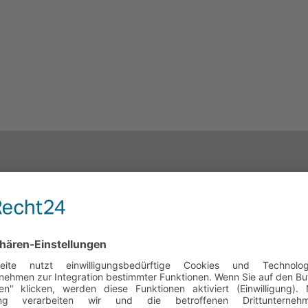
everhaltens von 5 Bitumenbahnen gemäß DIN EN 1109:2013 bei nie
 die unter definierten Bedingungen auf Biegung beansprucht
rrichtung, die in einem Kältebad steht, an Ober- bzw. Unter
l auf das Vorhandensein von Rissen in der Deckmasse untersuc