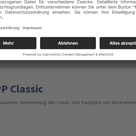
P Classic
manuellen Bestimmung des Cloud- und Pourpoint von Mineralölen