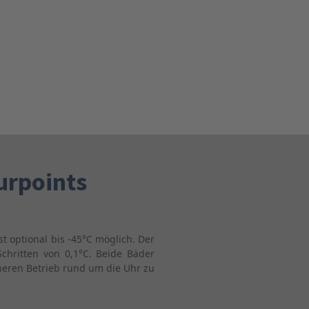
urpoints
t optional bis -45°C möglich. Der
Schritten von 0,1°C. Beide Bäder
heren Betrieb rund um die Uhr zu