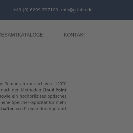
+49-(0)-6209-797100
info@g-labo.de
GESAMTKATALOGE
KONTAKT
em Temperaturbereich von -120°C
g nach den Methoden
Cloud Point
sowie ein hochpräzises optisches
 eine Speicherkapazität für mehr
schaften
von Proben durchgeführt