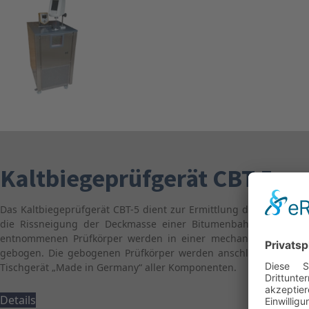
Kaltbiegeprüfgerät CBT 5
Das Kaltbiegeprüfgerät CBT-5 dient zur Ermittlung des Kaltbieg
die Rissneigung der Deckmasse einer Bitumenbahn ermittelt,
entnommenen Prüfkörper werden in einer mechanischen Biegevo
gebogen. Die gebogenen Prüfkörper werden anschließend visuel
Tischgerät „Made in Germany“ aller Komponenten.
Details