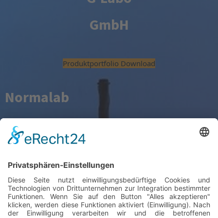
GmbH
Produktportfolio Download
Normalab
France
Gesamtkatalog Download
Tamson