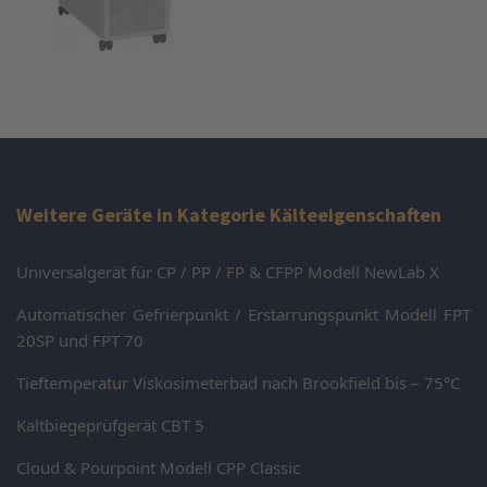
Weitere Geräte in Kategorie Kälteeigenschaften
Universalgerät für CP / PP / FP & CFPP Modell NewLab X
Automatischer Gefrierpunkt / Erstarrungspunkt Modell FPT
20SP und FPT 70
Tieftemperatur Viskosimeterbad nach Brookfield bis – 75°C
Kaltbiegeprüfgerät CBT 5
Cloud & Pourpoint Modell CPP Classic