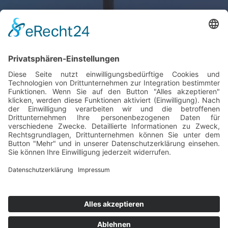
France
Gesamtkatalog Download
Tamson
Instruments
Gesamtkatalog Download
© G-Labo GmbH