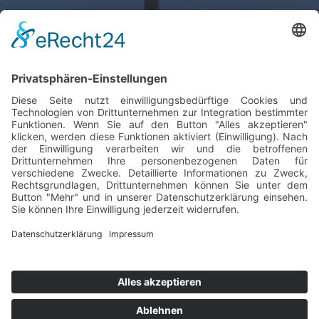
France
Gesamtkatalog Download
Tamson
Instruments
Gesamtkatalog Download
© G-Labo GmbH