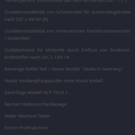
Tieftemperatur Viskosimeterbad nach Brookfield bis – 75°C
Oxidationsstabilität von Schmierölen für Automatikgetriebe
nach CEC L-48-00 (B)
Oxidationsstabilität von mineralischen Transformatorenölen
/ Isolierölen
Oxidationstest für Motoröle durch Einfluss von Biodiesel-
Kraftstoffen nach CEC L-109-14
Beverage Bottle Test / Neues Modell “ Made in Germany”
Noack Verdampfungsprüfer ohne Wood Metall!
Zentrifuge Modell NCP TECH 2
Reichert Reibverschleißwaage
Water Washout Tester
Emcor Prüfmaschine