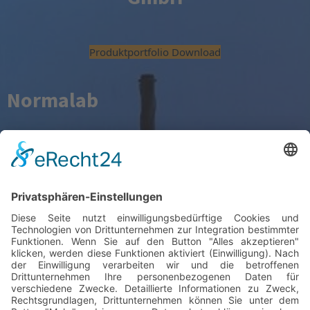
Produktportfolio Download
Normalab
France
Gesamtkatalog Download
Tamson
Instruments